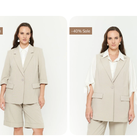
e
-40
%
Sale