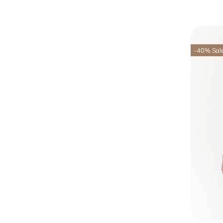
-40
%
Sal