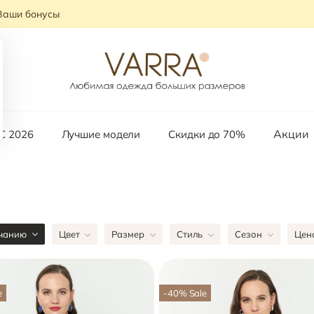
Ваши бонусы
Акции
С 2026
Лучшие модели
Скидки до 70%
чанию
Цвет
Размер
Стиль
Сезон
Цен
e
-40
%
Sale