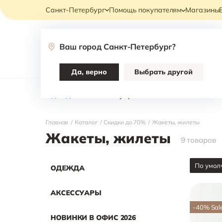
Санкт-Петербург
Помощь покупателям
Магазины
Ваш город
Санкт-Петербург
?
Каталог
Да, верно
Выбрать другой
Одежда
Аксессуары
НОВИНКИ В ОФИ
Главная
/
Каталог
/
Скидки до 70%
/
Жакеты, жилеты
Жакеты, жилеты
9
товаров
По умол
ОДЕЖДА
АКСЕССУАРЫ
-40
%
Sal
НОВИНКИ В ОФИС 2026