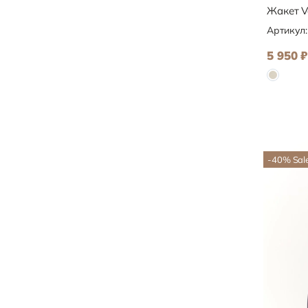
Жакет V
Артикул
5 950
₽
-40
%
Sal