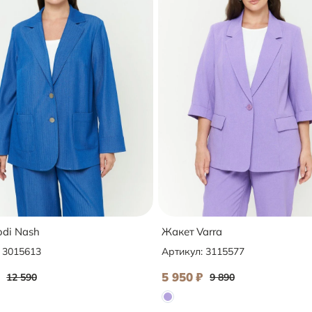
odi Nash
Жакет Varra
:
3015613
Артикул:
3115577
5 950
₽
12 590
9 890