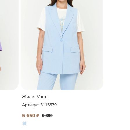
Жилет Varra
Артикул:
3115579
5 650
₽
9 390