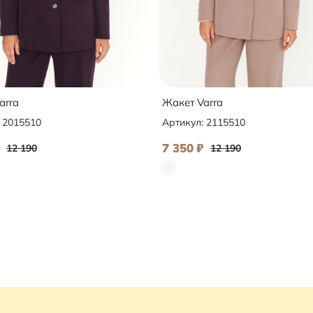
arra
Жакет Varra
:
2015510
Артикул:
2115510
7 350
₽
12 190
12 190