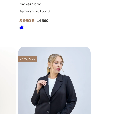
Жакет Varra
Артикул:
2015513
8 950
₽
14 990
-77
%
Sale