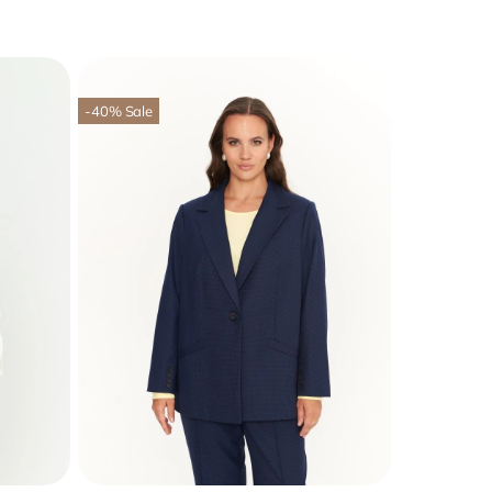
-40
%
Sale