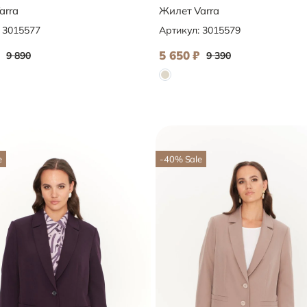
arra
Жилет Varra
:
3015577
Артикул:
3015579
5 650
₽
9 890
9 390
e
-40
%
Sale