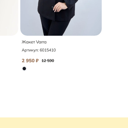
Жакет Varra
Артикул:
6015410
2 950
₽
12 590