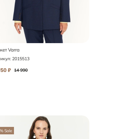
ет Varra
Жакет Varra
икул:
2015513
Артикул:
3115577
950
₽
5 950
₽
14 990
9 890
%
Sale
-77
%
Sale