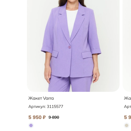
Жакет Varra
Жак
Артикул:
3115577
Арт
5 950
₽
5 
9 890