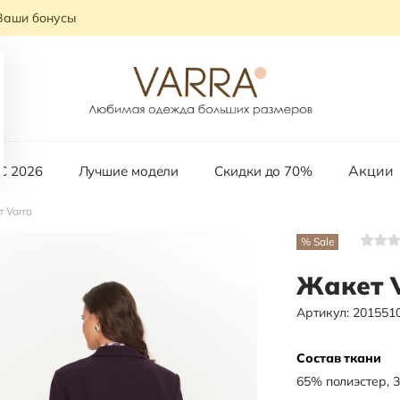
Ваши бонусы
Акции
С 2026
Лучшие модели
Скидки до 70%
 Varra
% Sale
Жакет 
Артикул:
201551
Состав ткани
65
%
полиэстер
,
3