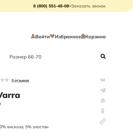
8 (800) 551-48-08
Заказать звонок
Войти
Избранное
Корзина
Размер 66-70
0
отзывов
Varra
0
0
%
вискоза
,
5
%
эластан