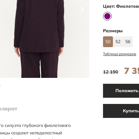
Цвет:
Фиолетов
Размеры
50
52
56
Таблица размеров
7 3
12 190
Положить 
озврат
Купить
о силуэта глубокого фиолетового
овицы создают неподвластный