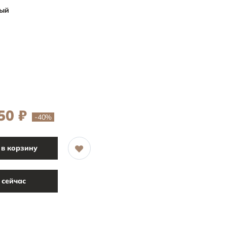
ый
50
₽
-40
%
в корзину
 сейчас