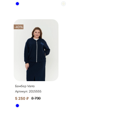
-40
%
Бомбер Varra
Артикул:
2015555
5 250
₽
8 790