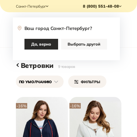
8 (800) 551-48-08
Санкт-Петербург
Ваш город
Санкт-Петербург
?
Каталог
Да, верно
Выбрать другой
Главная
/
Каталог
/
Одежда
/
Верхняя одежда
/
Ветровки
Ветровки
9
товаров
ПО УМОЛЧАНИЮ
ФИЛЬТРЫ
-16
%
-16
%