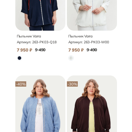
Пыльник Varra
Пыльник Varra
Артикул:
263-PK03-Q18
Артикул:
263-PK03-W00
7 950
₽
9 490
7 950
₽
9 490
-40
%
-30
%