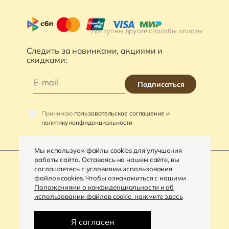
Доступны другие
способы оплаты
Следить за новинками, акциями и
скидками:
Подписаться
Принимаю
пользовательское соглашение и
политику конфиденциальности
Мы используем файлы cookies для улучшения
работы сайта. Оставаясь на нашем сайте, вы
соглашаетесь с условиями использования
файлов cookies. Чтобы ознакомиться с нашими
©
2026
«VARRA»
Положениями о конфиденциальности и об
использовании файлов cookie, нажмите здесь
Политика конфиденциальности
Разработка сайта -
Digital-агентство «House»
Я согласен