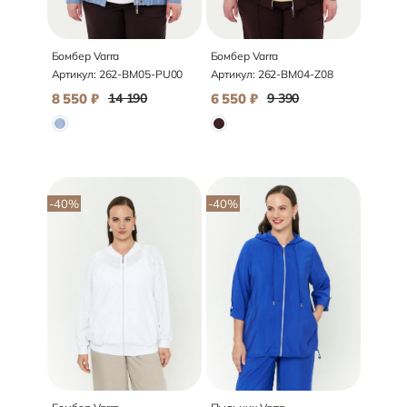
Бомбер Varra
Бомбер Varra
Артикул:
262-BM05-PU00
Артикул:
262-BM04-Z08
8 550
₽
14 190
6 550
₽
9 390
-40
%
-40
%