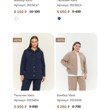
Бомбер Varra
Пыльник Varra
Артикул:
3015637
Артикул:
3015614
6 150
₽
10 190
5 650
₽
9 490
-40
%
-40
%
Пыльник Varra
Бомбер Varra
Артикул:
2015604
Артикул:
2015556
5 950
₽
9 890
5 250
₽
8 790