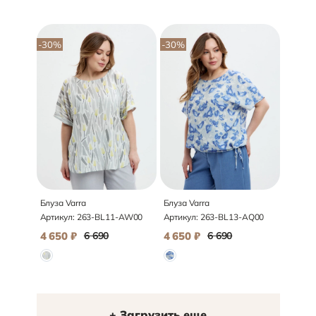
-30
%
-30
%
Блуза Varra
Блуза Varra
Артикул:
263-BL11-AW00
Артикул:
263-BL13-AQ00
4 650
₽
6 690
4 650
₽
6 690
+ Загрузить еще