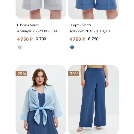
Шорты Varra
Шорты Varra
Артикул:
263-SH01-G14
Артикул:
263-SH01-Q13
4 750
₽
6 790
4 750
₽
6 790
-29
%
-30
%