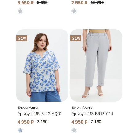
3 950
₽
6 690
7 550
₽
10 790
-31
%
-31
%
Блуза Varra
Брюки Varra
Артикул:
263-BL12-AQ00
Артикул:
263-BR13-G14
4 950
₽
7 190
4 950
₽
7 190