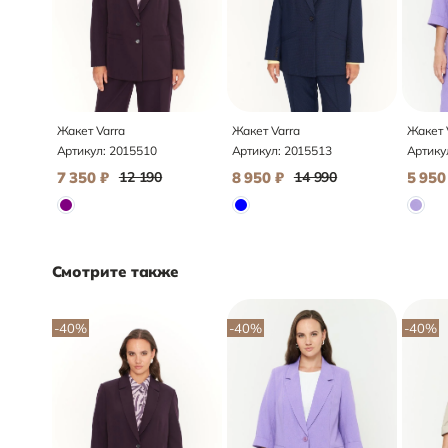
Жакет Varra
Жакет Varra
Жакет 
Артикул:
2015510
Артикул:
2015513
Артику
7 350
₽
12 190
8 950
₽
14 990
5 950
Смотрите также
-40
%
-40
%
-40
%