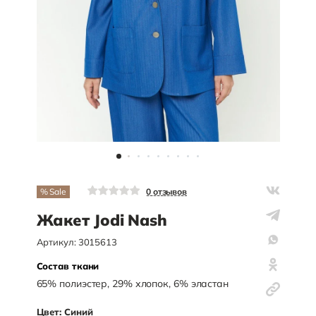
% Sale
0
отзывов
Жакет Jodi Nash
Артикул:
3015613
Состав ткани
65
%
полиэстер
,
29
%
хлопок
,
6
%
эластан
Цвет:
Синий