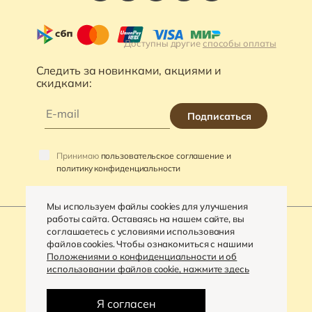
Доступны другие
способы оплаты
Следить за новинками, акциями и
скидками:
Подписаться
Принимаю
пользовательское соглашение и
политику конфиденциальности
Мы используем файлы cookies для улучшения
работы сайта. Оставаясь на нашем сайте, вы
соглашаетесь с условиями использования
файлов cookies. Чтобы ознакомиться с нашими
©
2026
«VARRA»
Положениями о конфиденциальности и об
использовании файлов cookie, нажмите здесь
Политика конфиденциальности
Разработка сайта -
Digital-агентство «House»
Я согласен