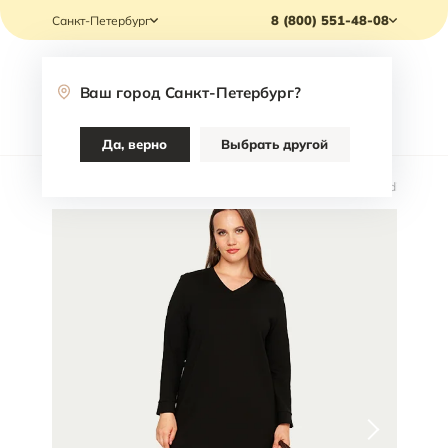
8 (800) 551-48-08
Санкт-Петербург
Ваш город
Санкт-Петербург
?
Каталог
Да, верно
Выбрать другой
Главная
/
Каталог
/
Одежда
/
Платья
/
Платье А силуэт Jodi Nash