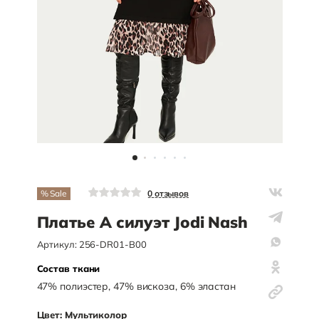
% Sale
0
отзывов
Платье А силуэт Jodi Nash
Артикул:
256-DR01-B00
Состав ткани
47
%
полиэстер
,
47
%
вискоза
,
6
%
эластан
Цвет:
Мультиколор