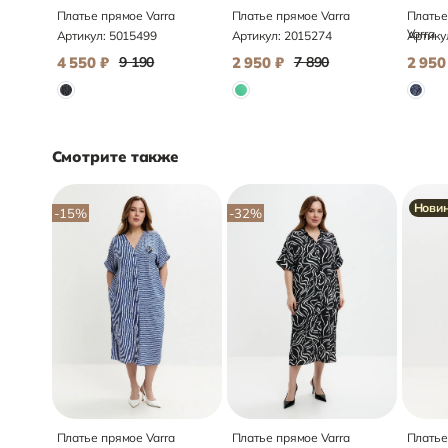
Платье прямое Varra
Платье прямое Varra
Платье
Varra
Артикул:
5015499
Артикул:
2015274
Артику
4 550
₽
9 190
2 950
₽
7 890
2 950
Смотрите также
Нови
-15
%
-32
%
Платье прямое Varra
Платье прямое Varra
Платье