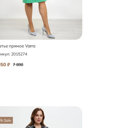
тье прямое Varra
Платье завышенная 
икул:
2015274
Артикул:
3015357
950
₽
2 950
₽
7 890
6 890
%
Sale