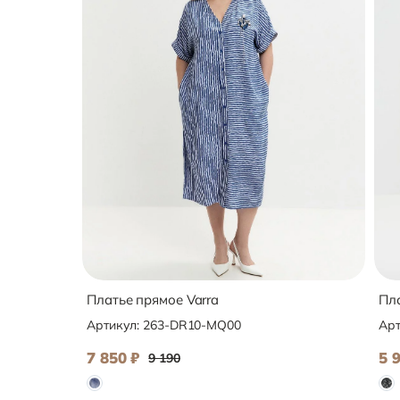
Платье прямое Varra
Пла
Артикул:
263-DR10-MQ00
Арт
7 850
₽
5 
9 190