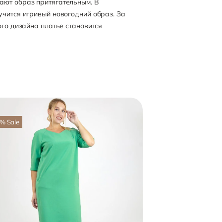
ают образ притягательным. В
учится игривый новогодний образ. За
ого дизайна платье становится
%
Sale
-57
%
Sale