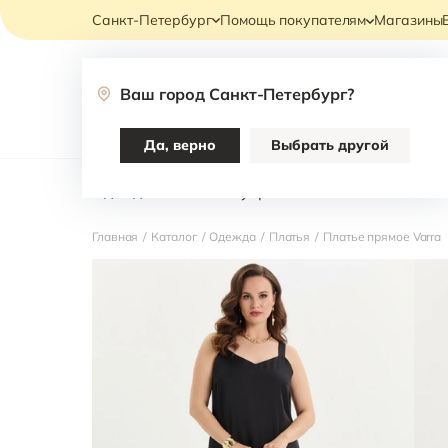
Санкт-Петербург
Помощь покупателям
Магазины
Ваш город
Санкт-Петербург
?
Каталог
Да, верно
Выбрать другой
Одежда
Аксессуары
НОВИНКИ В ОФИ
Главная
/
Каталог
/
Одежда
/
Платья
/
Платье прямое Varra