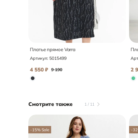
Платье прямое Varra
Пла
Артикул:
5015499
Арт
4 550
₽
2 
9 190
Смотрите также
1
/
11
-15
%
Sale
-32