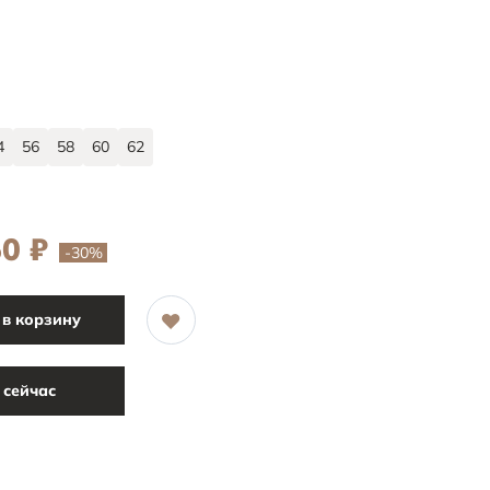
4
56
58
60
62
50
₽
-30
%
в корзину
 сейчас