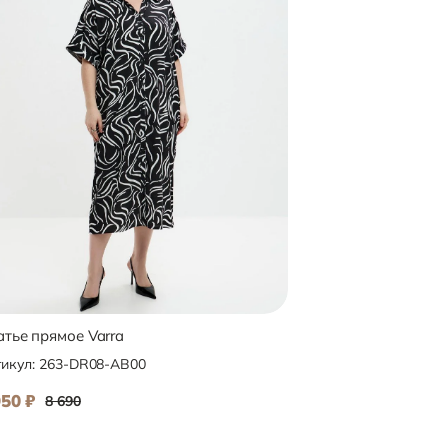
тье прямое Varra
Платье прямое Varr
икул:
263-DR08-AB00
Артикул:
266-DR02-B
950
₽
7 190
₽
8 690