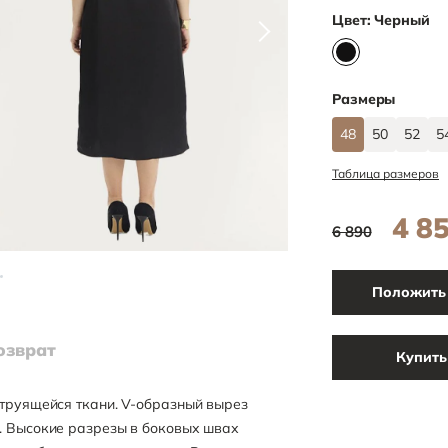
Цвет:
Черный
Размеры
48
50
52
5
Таблица размеров
4 8
6 890
Положить 
озврат
Купить
струящейся ткани. V-образный вырез
. Высокие разрезы в боковых швах