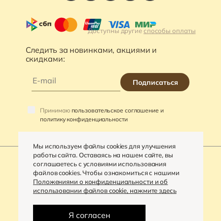
Доступны другие
способы оплаты
Следить за новинками, акциями и
скидками:
Подписаться
Принимаю
пользовательское соглашение и
политику конфиденциальности
Мы используем файлы cookies для улучшения
работы сайта. Оставаясь на нашем сайте, вы
соглашаетесь с условиями использования
файлов cookies. Чтобы ознакомиться с нашими
©
2026
«VARRA»
Положениями о конфиденциальности и об
использовании файлов cookie, нажмите здесь
Политика конфиденциальности
Разработка сайта -
Digital-агентство «House»
Я согласен