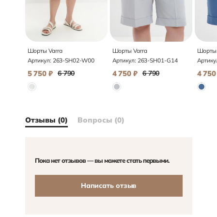
Шорты Varra
Шорты Varra
Шорты 
Артикул:
263-SH02-W00
Артикул:
263-SH01-G14
Артику
5 750
₽
6 790
4 750
₽
6 790
4 750
Отзывы (0)
Вопросы (0)
Пока нет отзывов — вы можете стать первыми.
Написать отзыв