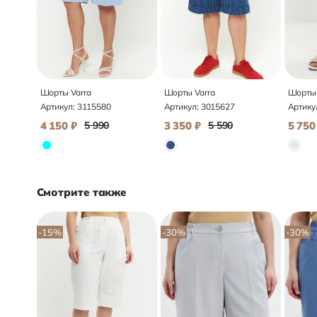
Шорты Varra
Шорты Varra
Шорты 
Артикул:
3115580
Артикул:
3015627
Артику
4 150
₽
5 990
3 350
₽
5 590
5 750
Смотрите также
-15
%
-30
%
-30
%