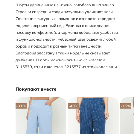
Шорты удлиненные из нежно-голубого льна вишер.
Стрелки спереди и сзади визуально удлиняют ноги.
Сочетание фигурных карманов и отворотов придает
модели современный вид. Резинка в поясе делает
посадку комфортной, а карманы добавляют удобства
и функциональности. Небесный цвет освежит любой
образ и подходит к разным типам внешности.
Благодаря эластану в ткани модель не сковывает
движения. Шорты можно носить как с жилетом
3115579, так и с жакетом 3215577 из этой коллекции.
Покупают вместе
-31
%
-40
%
-15
%