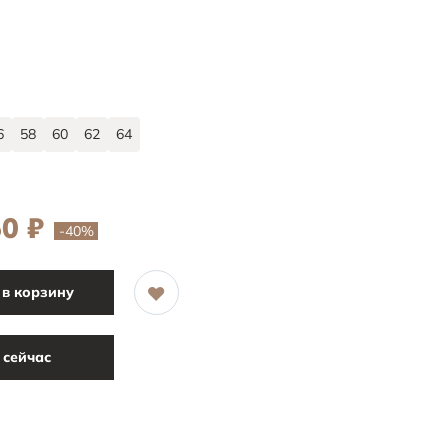
6
58
60
62
64
50
₽
-40
%
в корзину
 сейчас