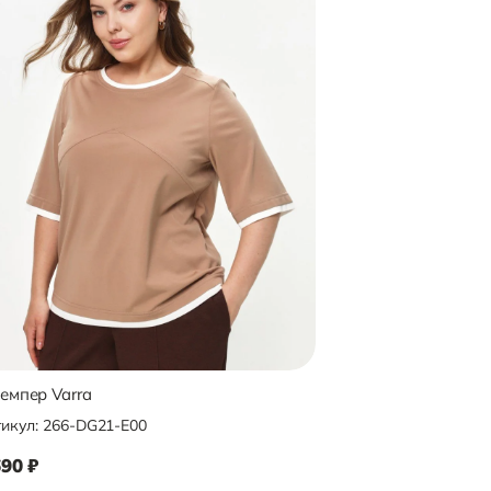
емпер Varra
Джемпер Varra
икул:
266-DG21-E00
Артикул:
266-DG22-
690
₽
6 590
₽