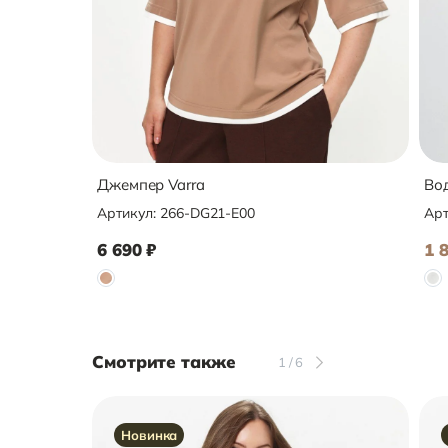
Джемпер Varra
Вод
Артикул:
266-DG21-E00
Арт
6 690
₽
1 
Смотрите также
1
/
6
Новинка