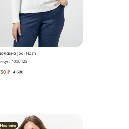
олазка Jodi Nash
Джемпер Jodi Nash
икул:
4015423
Артикул:
4015455
850
₽
1 950
₽
4 690
5 490
Новинка