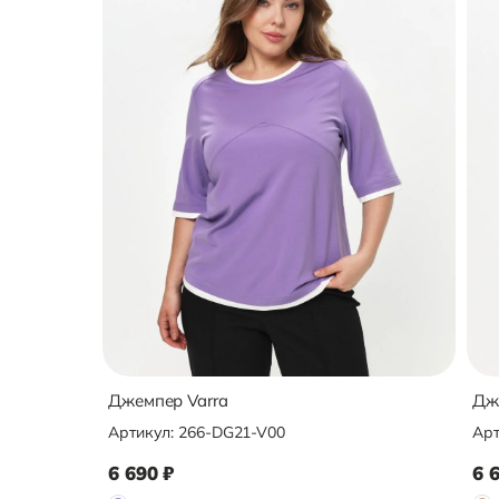
Джемпер Varra
Дж
Артикул:
266-DG21-V00
Арт
6 690
₽
6 