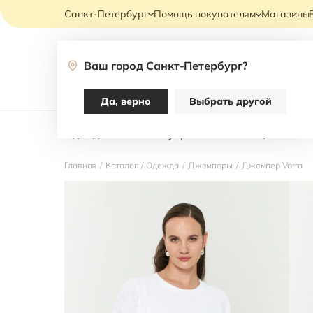
Санкт-Петербург
Помощь покупателям
Магазины
Ваш город
Санкт-Петербург
?
Каталог
Да, верно
Выбрать другой
Одежда
Аксессуары
Коллекции ЛЕТО 
Главная
/
Каталог
/
Одежда
/
Джемперы
/
Джемпер Varra