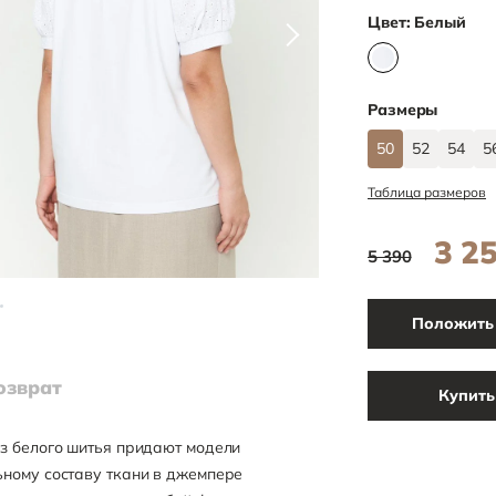
Цвет:
Белый
Размеры
50
52
54
5
Таблица размеров
3 2
5 390
Положить 
озврат
Купить
з белого шитья придают модели
ному составу ткани в джемпере