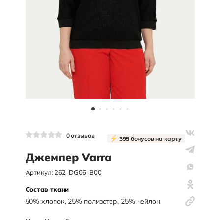
0
отзывов
395
бонусов на карту
Джемпер Varra
Артикул:
262-DG06-B00
Состав ткани
50
%
хлопок
,
25
%
полиэстер
,
25
%
нейлон