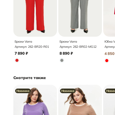
Брюки Varra
Брюки Varra
Юбка V
Артикул:
262-BR20-R01
Артикул:
262-BR02-MG12
Артику
7 890
₽
8 890
₽
4 850
Смотрите также
Новинка
Новинка
Нови