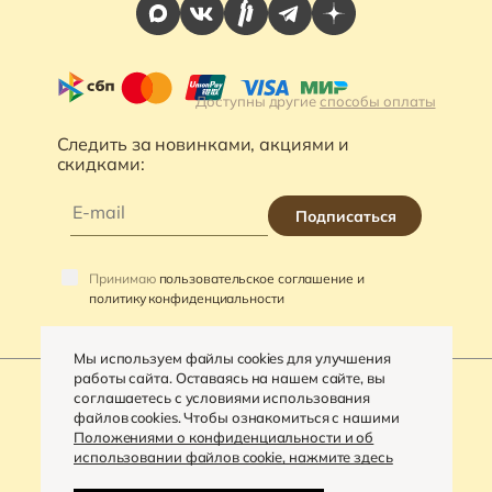
Доступны другие
способы оплаты
Следить за новинками, акциями и
скидками:
Подписаться
Принимаю
пользовательское соглашение и
политику конфиденциальности
Мы используем файлы cookies для улучшения
работы сайта. Оставаясь на нашем сайте, вы
соглашаетесь с условиями использования
файлов cookies. Чтобы ознакомиться с нашими
©
2026
«VARRA»
Положениями о конфиденциальности и об
использовании файлов cookie, нажмите здесь
Политика конфиденциальности