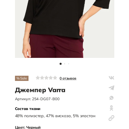
% Sale
0
отзывов
Джемпер Varra
Артикул:
254-DG07-B00
Состав ткани
48
%
полиэстер
,
47
%
вискоза
,
5
%
эластан
Цвет:
Черный