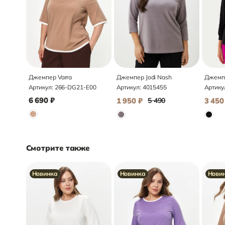
Джемпер Varra
Джемпер Jodi Nash
Джемпе
Артикул:
266-DG21-E00
Артикул:
4015455
Артику
6 690
₽
1 950
₽
5 490
3 450
Смотрите также
Новинка
Новинка
Нови