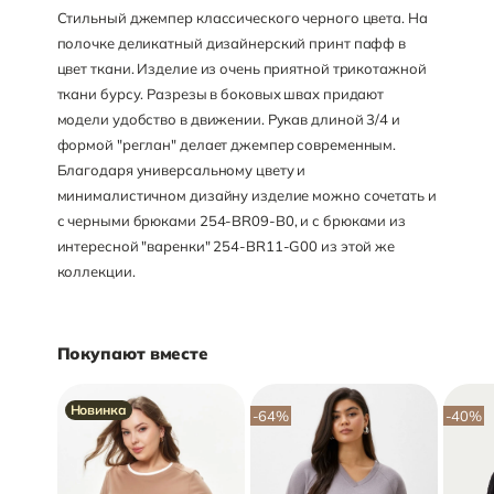
Стильный джемпер классического черного цвета. На
полочке деликатный дизайнерский принт пафф в
цвет ткани. Изделие из очень приятной трикотажной
ткани бурсу. Разрезы в боковых швах придают
модели удобство в движении. Рукав длиной 3/4 и
формой "реглан" делает джемпер современным.
Благодаря универсальному цвету и
минималистичном дизайну изделие можно сочетать и
с черными брюками 254-BR09-B0, и с брюками из
интересной "варенки" 254-BR11-G00 из этой же
коллекции.
Покупают вместе
Новинка
-64
%
-40
%