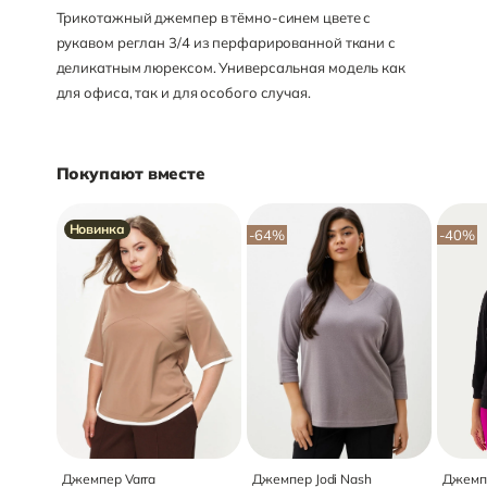
Трикотажный джемпер в тёмно-синем цвете с
рукавом реглан 3/4 из перфарированной ткани с
деликатным люрексом. Универсальная модель как
для офиса, так и для особого случая.
Покупают вместе
Новинка
-64
%
-40
%
Джемпер Varra
Джемпер Jodi Nash
Джемпе