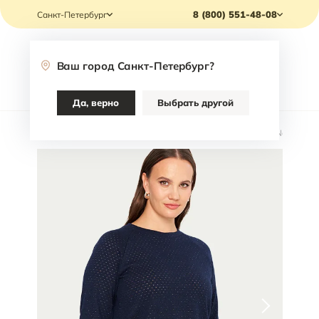
8 (800) 551-48-08
Санкт-Петербург
Ваш город
Санкт-Петербург
?
Каталог
Да, верно
Выбрать другой
Главная
/
Каталог
/
Одежда
/
Джемперы
/
Джемпер Jodi Nash