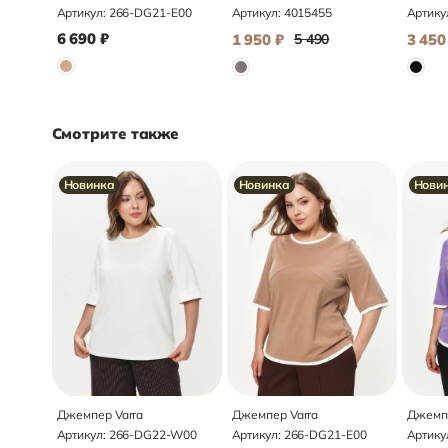
Артикул:
266-DG21-E00
Артикул:
4015455
Артику
6 690
₽
1 950
₽
5 490
3 450
Смотрите также
Новинка
Новинка
Нови
Джемпер Varra
Джемпер Varra
Джемпе
Артикул:
266-DG22-W00
Артикул:
266-DG21-E00
Артику