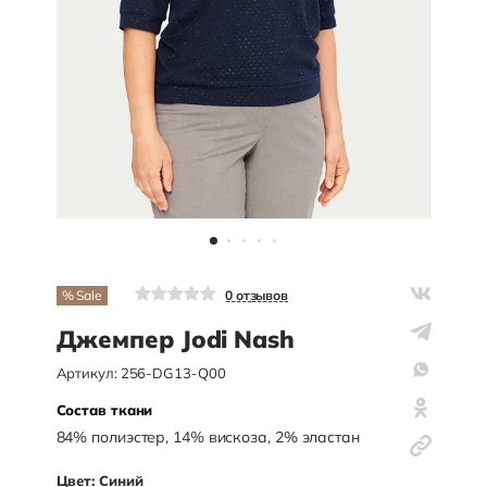
% Sale
0
отзывов
Джемпер Jodi Nash
Артикул:
256-DG13-Q00
Состав ткани
84
%
полиэстер
,
14
%
вискоза
,
2
%
эластан
Цвет:
Синий