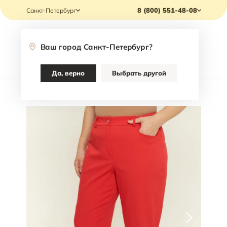
8 (800) 551-48-08
Санкт-Петербург
Ваш город
Санкт-Петербург
?
Каталог
Да, верно
Выбрать другой
Главная
/
Каталог
/
Одежда
/
Брюки
/
Брюки Varra