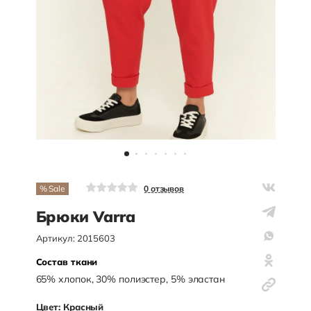
% Sale
0
отзывов
Брюки Varra
Артикул:
2015603
Состав ткани
65
%
хлопок
,
30
%
полиэстер
,
5
%
эластан
Цвет:
Красный