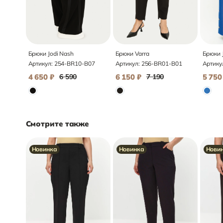
Брюки Jodi Nash
Брюки Varra
Брюки 
Артикул:
254-BR10-B07
Артикул:
256-BR01-B01
Артику
4 650
₽
6 590
6 150
₽
7 190
5 750
Смотрите также
Новинка
Новинка
Нови