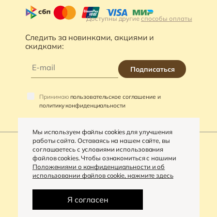
Доступны другие
способы оплаты
Следить за новинками, акциями и
скидками:
Подписаться
Принимаю
пользовательское соглашение и
политику конфиденциальности
Мы используем файлы cookies для улучшения
работы сайта. Оставаясь на нашем сайте, вы
соглашаетесь с условиями использования
файлов cookies. Чтобы ознакомиться с нашими
©
2026
«VARRA»
Положениями о конфиденциальности и об
использовании файлов cookie, нажмите здесь
Политика конфиденциальности
Разработка сайта -
Digital-агентство «House»
Я согласен