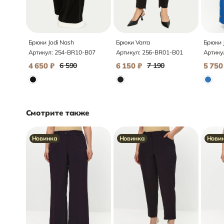
Брюки Jodi Nash
Брюки Varra
Брюки 
Артикул:
254-BR10-B07
Артикул:
256-BR01-B01
Артику
4 650
₽
6 590
6 150
₽
7 190
5 750
Смотрите также
Новинка
Новинка
Нови