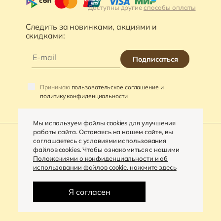
Доступны другие
способы оплаты
Следить за новинками, акциями и
скидками:
Подписаться
Принимаю
пользовательское соглашение и
политику конфиденциальности
Мы используем файлы cookies для улучшения
работы сайта. Оставаясь на нашем сайте, вы
соглашаетесь с условиями использования
файлов cookies. Чтобы ознакомиться с нашими
©
2026
«VARRA»
Положениями о конфиденциальности и об
использовании файлов cookie, нажмите здесь
Политика конфиденциальности
Разработка сайта -
Digital-агентство «House»
Я согласен