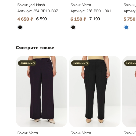
Брюки Jodi Nash
Брюки Varra
Брюки 
Артикул:
254-BR10-B07
Артикул:
256-BR01-B01
Артику
4 650
₽
6 590
6 150
₽
7 190
5 750
Смотрите также
Новинка
Новинка
Нови
Брюки Varra
Брюки Varra
Брюки 