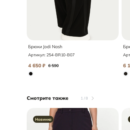
Брюки Jodi Nash
Брю
Артикул:
254-BR10-B07
Арт
4 650
₽
6 
6 590
Смотрите также
1
/
8
Новинка