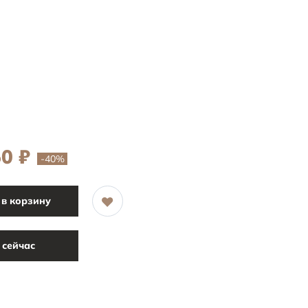
50
₽
-40
%
в корзину
 сейчас