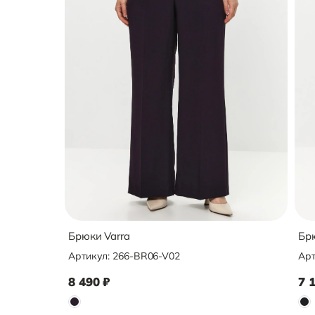
Брюки Varra
Брю
Артикул:
266-BR06-V02
Арт
8 490
₽
7 