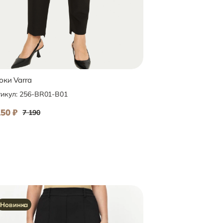
ки Varra
Брюки Jodi Nash
икул:
256-BR01-B01
Артикул:
3015607
150
₽
5 750
₽
7 190
9 590
Новинка