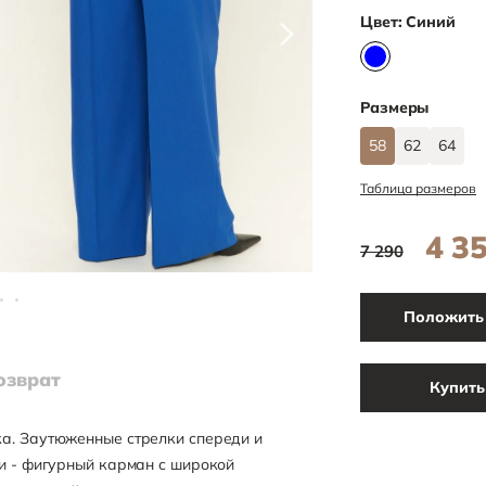
Цвет:
Синий
Размеры
58
62
64
Таблица размеров
4 3
7 290
Положить 
озврат
Купить
а. Заутюженные стрелки спереди и
ли - фигурный карман с широкой