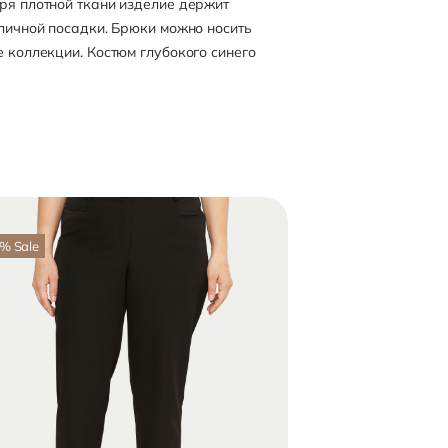
ря плотной ткани изделие держит
тличной посадки. Брюки можно носить
е коллекции. Костюм глубокого синего
%
Sale
-40
%
Sale