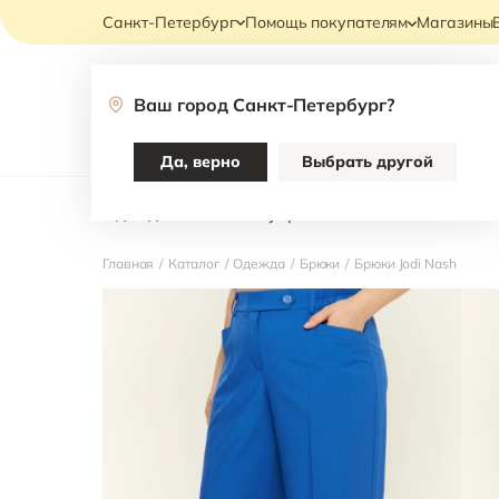
Санкт-Петербург
Помощь покупателям
Магазины
Ваш город
Санкт-Петербург
?
Каталог
Да, верно
Выбрать другой
Одежда
Аксессуары
НОВИНКИ В ОФИ
Главная
/
Каталог
/
Одежда
/
Брюки
/
Брюки Jodi Nash