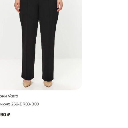
ки Varra
Брюки Varra
икул:
266-BR08-B00
Артикул:
266-BR04-P
190
₽
8 390
₽