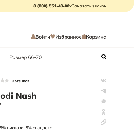
8 (800) 551-48-08
Заказать звонок
Войти
Избранное
Корзина
Размер 66-70
0
отзывов
odi Nash
2
5
%
вискоза
,
5
%
спандекс